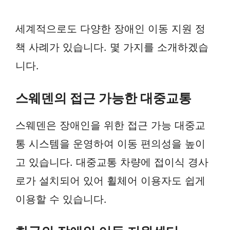
세계적으로도 다양한 장애인 이동 지원 정
책 사례가 있습니다. 몇 가지를 소개하겠습
니다.
스웨덴의 접근 가능한 대중교통
스웨덴은 장애인을 위한 접근 가능 대중교
통 시스템을 운영하여 이동 편의성을 높이
고 있습니다. 대중교통 차량에 접이식 경사
로가 설치되어 있어 휠체어 이용자도 쉽게
이용할 수 있습니다.