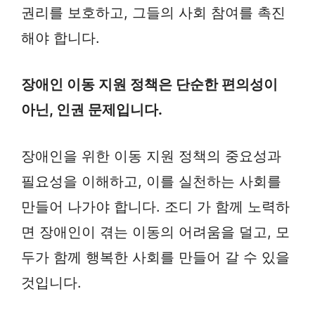
권리를 보호하고, 그들의 사회 참여를 촉진
해야 합니다.
장애인 이동 지원 정책은 단순한 편의성이
아닌, 인권 문제입니다.
장애인을 위한 이동 지원 정책의 중요성과
필요성을 이해하고, 이를 실천하는 사회를
만들어 나가야 합니다. 조디 가 함께 노력하
면 장애인이 겪는 이동의 어려움을 덜고, 모
두가 함께 행복한 사회를 만들어 갈 수 있을
것입니다.