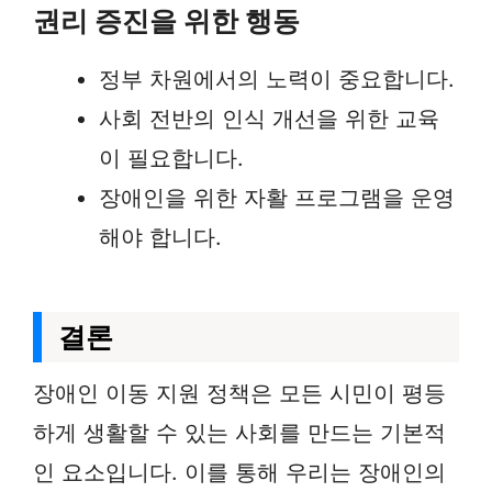
권리 증진을 위한 행동
정부 차원에서의 노력이 중요합니다.
사회 전반의 인식 개선을 위한 교육
이 필요합니다.
장애인을 위한 자활 프로그램을 운영
해야 합니다.
결론
장애인 이동 지원 정책은 모든 시민이 평등
하게 생활할 수 있는 사회를 만드는 기본적
인 요소입니다. 이를 통해 우리는 장애인의