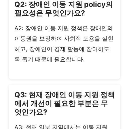
Q2: 장애인 이동 지원 policy의
필요성은 무엇인가요?
A2: 장애인 이동 지원 정책은 장애인의
이동권을 보장하여 사회적 포용을 실현
하고, 장애인이 경제 활동에 참여하도
록 돕기 때문에 필요합니다.
Q3: 현재 장애인 이동 지원 정책
에서 개선이 필요한 부분은 무
엇인가요?
A3: 현재 일부 지역에서는 이동 지원