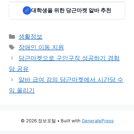
대학생을 위한 당근마켓 알바 추천
Categories
생활정보
Tags
장애인 이동 지원
당근마켓으로 구인구직 성공하기 경험
담 공유
알바 급여 강의 당근마켓에서 시간당 수
익 올리기
© 2026 정보포털
• Built with
GeneratePress