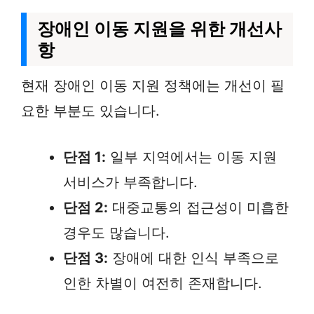
장애인 이동 지원을 위한 개선사
항
현재 장애인 이동 지원 정책에는 개선이 필
요한 부분도 있습니다.
단점 1:
일부 지역에서는 이동 지원
서비스가 부족합니다.
단점 2:
대중교통의 접근성이 미흡한
경우도 많습니다.
단점 3:
장애에 대한 인식 부족으로
인한 차별이 여전히 존재합니다.