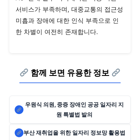
서비스가 부족하며, 대중교통의 접근성
미흡과 장애에 대한 인식 부족으로 인
한 차별이 여전히 존재합니다.
함께 보면 유용한 정보
우원식 의원, 중증 장애인 공공 일자리 지
원 특별법 발의
부산 재취업을 위한 일자리 정보망 활용법