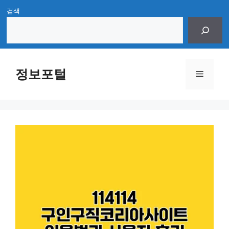
Skip
검색
to
content
정보포털
Menu