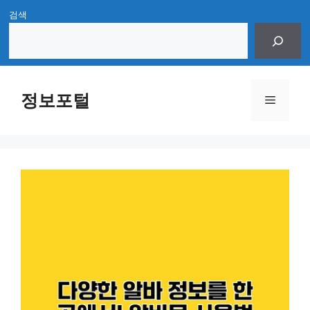
Skip
검색
to
content
정보포털
Menu