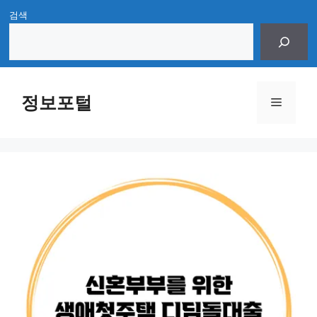
Skip
검색
to
content
정보포털
Menu