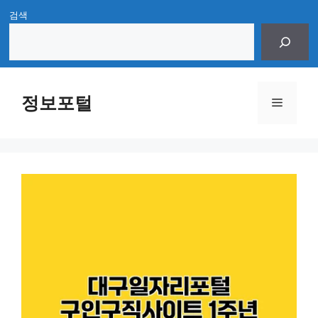
Skip
검색
to
content
정보포털
Menu