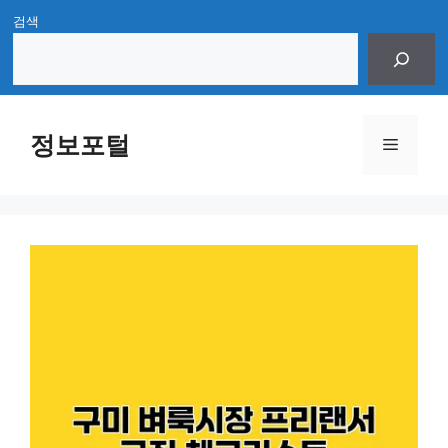
Skip
검색
to
content
정보포털
Menu