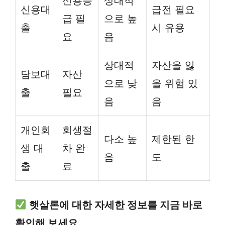
신용등
상대적
신용대
급전 필요
급 필
으로 높
출
시 유용
요
음
상대적
자산을 잃
담보대
자산
으로 낮
을 위험 있
출
필요
음
음
개인회
회생절
다소 높
제한된 한
생 대
차 완
음
도
출
료
햇살론에 대한 자세한 정보를 지금 바로
확인해 보세요.