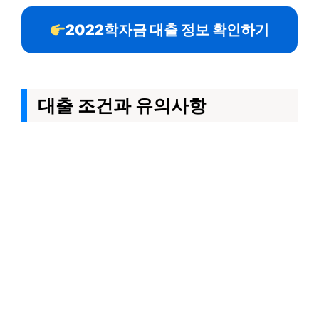
2022학자금 대출 정보 확인하기
대출 조건과 유의사항