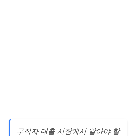
무직자 대출 시장에서 알아야 할