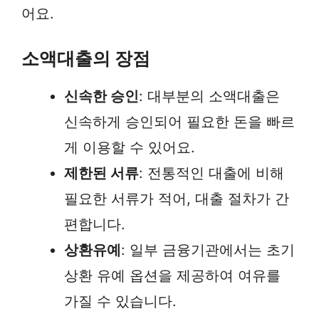
어요.
소액대출의 장점
신속한 승인
: 대부분의 소액대출은
신속하게 승인되어 필요한 돈을 빠르
게 이용할 수 있어요.
제한된 서류
: 전통적인 대출에 비해
필요한 서류가 적어, 대출 절차가 간
편합니다.
상환유예
: 일부 금융기관에서는 초기
상환 유예 옵션을 제공하여 여유를
가질 수 있습니다.