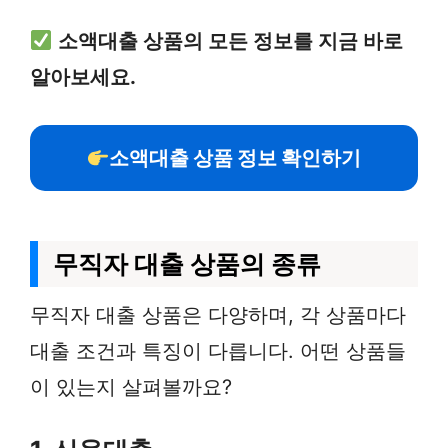
소액대출 상품의 모든 정보를 지금 바로
알아보세요.
소액대출 상품 정보 확인하기
무직자 대출 상품의 종류
무직자 대출 상품은 다양하며, 각 상품마다
대출 조건과 특징이 다릅니다. 어떤 상품들
이 있는지 살펴볼까요?