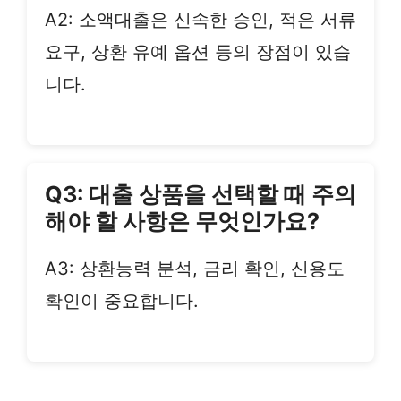
A2: 소액대출은 신속한 승인, 적은 서류
요구, 상환 유예 옵션 등의 장점이 있습
니다.
Q3: 대출 상품을 선택할 때 주의
해야 할 사항은 무엇인가요?
A3: 상환능력 분석, 금리 확인, 신용도
확인이 중요합니다.