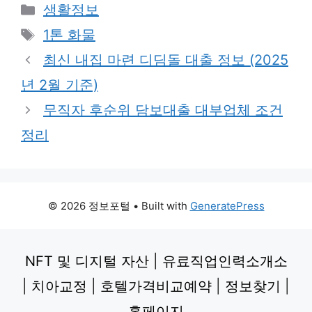
Categories
생활정보
Tags
1톤 화물
최신 내집 마련 디딤돌 대출 정보 (2025
년 2월 기준)
무직자 후순위 담보대출 대부업체 조건
정리
© 2026 정보포털
• Built with
GeneratePress
NFT 및 디지털 자산
|
유료직업인력소개소
|
치아교정
|
호텔가격비교예약
|
정보찾기
|
홈페이지