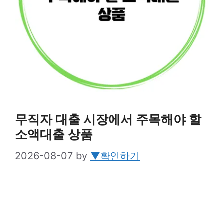
무직자 대출 시장에서 주목해야 할
소액대출 상품
2026-08-07
by
▼확인하기