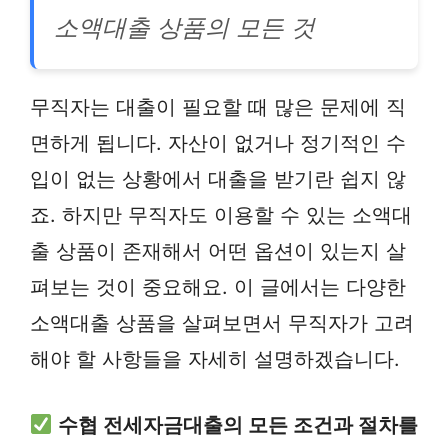
소액대출 상품의 모든 것
무직자는 대출이 필요할 때 많은 문제에 직
면하게 됩니다. 자산이 없거나 정기적인 수
입이 없는 상황에서 대출을 받기란 쉽지 않
죠. 하지만 무직자도 이용할 수 있는 소액대
출 상품이 존재해서 어떤 옵션이 있는지 살
펴보는 것이 중요해요. 이 글에서는 다양한
소액대출 상품을 살펴보면서 무직자가 고려
해야 할 사항들을 자세히 설명하겠습니다.
수협 전세자금대출의 모든 조건과 절차를