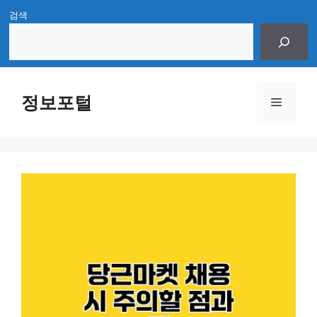
Skip
검색
to
content
정보포털
Menu