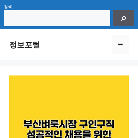
Skip
검색
to
content
정보포털
Menu