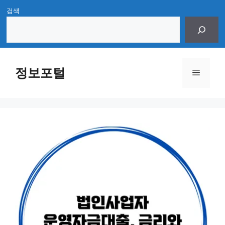
Skip
검색
to
content
정보포털
Menu