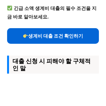
긴급 소액 생계비 대출의 필수 조건을 지
금 바로 알아보세요.
생계비 대출 조건 확인하기
대출 신청 시 피해야 할 구체적
인 말