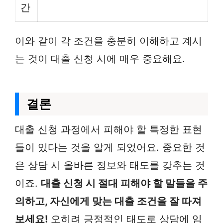
간
이와 같이 각 조건을 충분히 이해하고 계시
는 것이 대출 신청 시에 매우 중요해요.
결론
대출 신청 과정에서 피해야 할 특정한 표현
들이 있다는 것을 알게 되었어요. 중요한 것
은 상담 시 올바른 정보와 태도를 갖추는 것
이죠.
대출 신청 시 절대 피해야 할 말들을 주
의하고, 자신에게 맞는 대출 조건을 잘 따져
보세요!
오히려 긍정적인 태도로 상담에 임