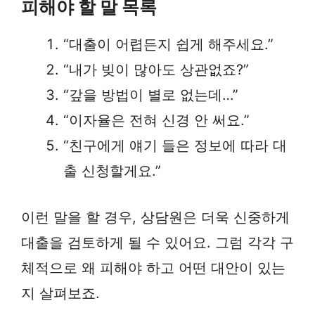
피해야 할 말 목록
“대출이 어렵든지 쉽게 해주세요.”
“내가 빚이 많아도 상관없죠?”
“갚을 방법이 별로 없는데…”
“이자율은 전혀 신경 안 써요.”
“친구에게 얘기 들은 정보에 따라 대
출 신청할게요.”
이런 말을 할 경우, 상담원은 더욱 신중하게
대출을 검토하게 될 수 있어요. 그럼 각각 구
체적으로 왜 피해야 하고 어떤 대안이 있는
지 살펴보죠.