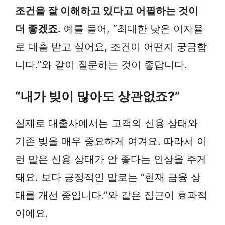
조건을 잘 이해하고 있다고 어필하는 것이
더 좋겠죠.
예를 들어, “최대한 낮은 이자율
로 대출 받고 싶어요, 조건이 어떤지 궁금합
니다.”와 같이 질문하는 것이 좋답니다.
“내가 빚이 많아도 상관없죠?”
실제로 대출사에서는 고객의 신용 상태와
기존 빚을 매우 중요하게 여겨요. 따라서 이
런 말은 신용 상태가 안 좋다는 인상을 주게
돼요. 보다 긍정적인 말로는 “현재 금융 상
태를 개선 중입니다.”와 같은 접근이 효과적
이에요.