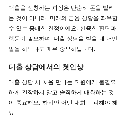
대출을 신청하는 과정은 단순히 돈을 빌리
는 것이 아니라, 미래의 금융 상황을 좌우할
수 있는 중대한 결정이에요. 신중한 판단과
행동이 필요하며, 대출 상담을 받을 때 어떤
말을 하느냐도 매우 중요하답니다.
대출 상담에서의 첫인상
대출 상담 시 처음 만나는 직원에게 불필요
하게 긴장하지 말고 솔직하게 대화하는 것
이 중요해요. 하지만 어떤 대화는 피해야 해
요.