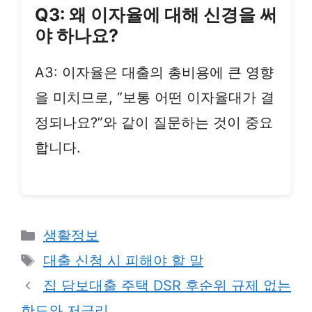
Q3: 왜 이자율에 대해 신경을 써
야 하나요?
A3: 이자율은 대출의 총비용에 큰 영향
을 미치므로, “보통 어떤 이자율대가 결
정되나요?”와 같이 질문하는 것이 중요
합니다.
Categories
생활정보
Tags
대출 신청 시 피해야 할 말
집 담보대출 주택 DSR 후순위 규제 없는
한도와 저금리