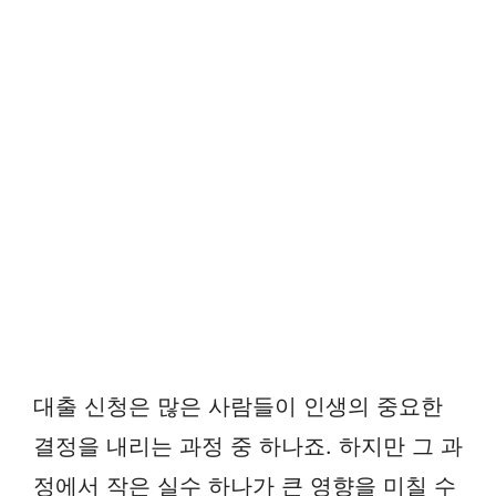
대출 신청은 많은 사람들이 인생의 중요한
결정을 내리는 과정 중 하나죠. 하지만 그 과
정에서 작은 실수 하나가 큰 영향을 미칠 수