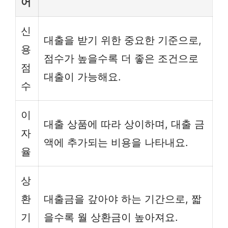
어
신
대출을 받기 위한 중요한 기준으로,
용
점수가 높을수록 더 좋은 조건으로
점
대출이 가능해요.
수
이
대출 상품에 따라 상이하며, 대출 금
자
액에 추가되는 비용을 나타내요.
율
상
환
대출금을 갚아야 하는 기간으로, 짧
기
을수록 월 상환금이 높아져요.