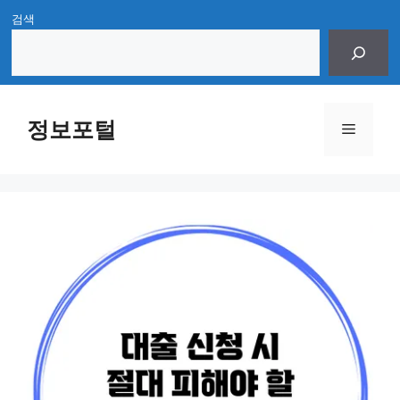
Skip
검색
to
content
정보포털
Menu