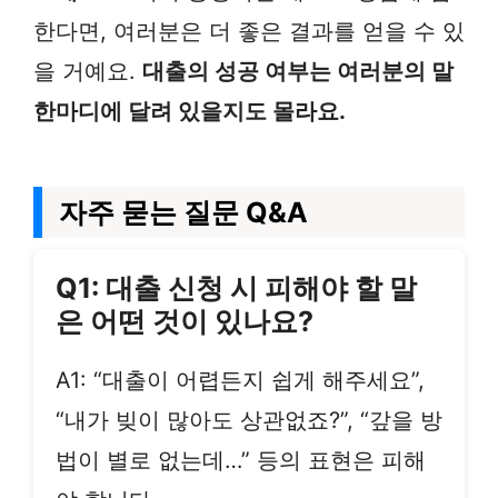
한다면, 여러분은 더 좋은 결과를 얻을 수 있
을 거예요.
대출의 성공 여부는 여러분의 말
한마디에 달려 있을지도 몰라요.
자주 묻는 질문 Q&A
Q1: 대출 신청 시 피해야 할 말
은 어떤 것이 있나요?
A1: “대출이 어렵든지 쉽게 해주세요”,
“내가 빚이 많아도 상관없죠?”, “갚을 방
법이 별로 없는데…” 등의 표현은 피해